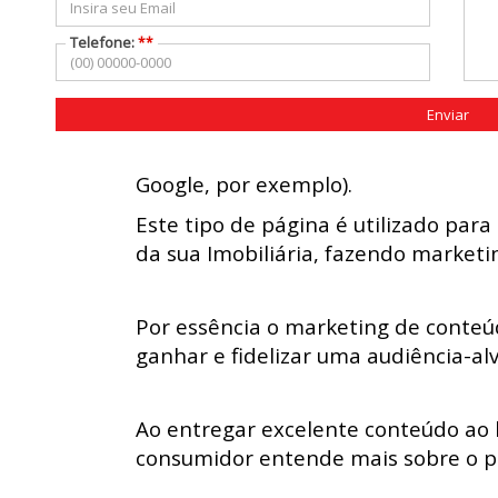
Telefone:
**
VOCÊ SABIA QUE OS SITES MIDAS P
Enviar
Aqui utilizamos a Página de Bairro
Google, por exemplo).
Este tipo de página é utilizado para
da sua Imobiliária, fazendo marketi
Por essência o marketing de conteúdo
ganhar e fidelizar uma audiência-al
Ao entregar excelente conteúdo ao l
consumidor entende mais sobre o p