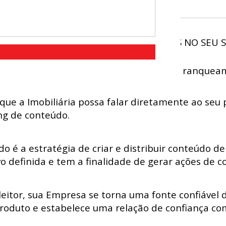
ERMITEM QUE VOCÊ CRIE NOVAS PÁGINAS NO SEU S
s, que foi desenvolvida para melhorar seu ranque
 que a Imobiliária possa falar diretamente ao seu 
ng de conteúdo.
 é a estratégia de criar e distribuir conteúdo de 
vo definida e tem a finalidade de gerar ações de 
eitor, sua Empresa se torna uma fonte confiável 
roduto e estabelece uma relação de confiança co