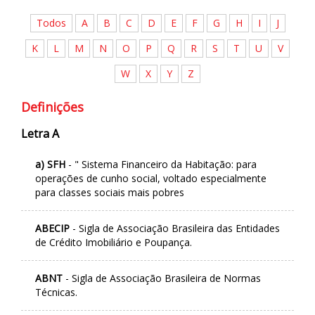
Todos
A
B
C
D
E
F
G
H
I
J
K
L
M
N
O
P
Q
R
S
T
U
V
W
X
Y
Z
Definições
Letra A
a) SFH
- " Sistema Financeiro da Habitação: para
operações de cunho social, voltado especialmente
para classes sociais mais pobres
ABECIP
- Sigla de Associação Brasileira das Entidades
de Crédito Imobiliário e Poupança.
ABNT
- Sigla de Associação Brasileira de Normas
Técnicas.