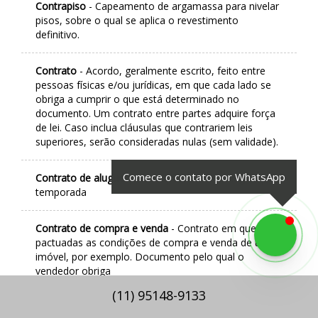
Contrapiso
- Capeamento de argamassa para nivelar
pisos, sobre o qual se aplica o revestimento
definitivo.
Contrato
- Acordo, geralmente escrito, feito entre
pessoas físicas e/ou jurídicas, em que cada lado se
obriga a cumprir o que está determinado no
documento. Um contrato entre partes adquire força
de lei. Caso inclua cláusulas que contrariem leis
superiores, serão consideradas nulas (sem validade).
Comece o contato por WhatsApp
Contrato de aluguel por temporada
- Ver aluguel por
temporada
Contrato de compra e venda
- Contrato em que são
pactuadas as condições de compra e venda de um
imóvel, por exemplo. Documento pelo qual o
vendedor obriga
(
11
)
95148-9133
Contrato de locação
- Contrato, por prazo