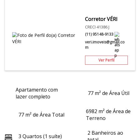
Corretor VÉRI
CRECI 41386 J
(11) 95148-9133
veri.imoveis@gmail.co
m
Ver Perfil
Apartamento com
77 m² de Área Útil
lazer completo
6982 m² de Área de
77 m² de Área Total
Terreno
2 Banheiros ao
3 Quartos (1 suíte)
total